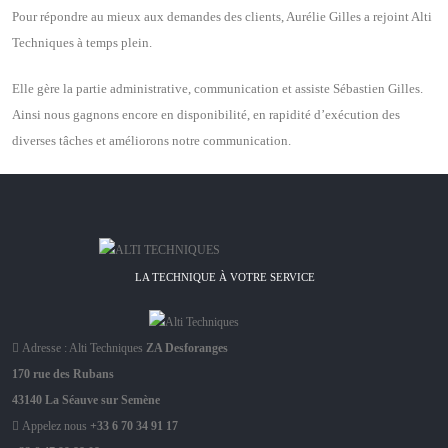
Pour répondre au mieux aux demandes des clients, Aurélie Gilles a rejoint Alti
Techniques à temps plein.
Elle gère la partie administrative, communication et assiste Sébastien Gilles.
Ainsi nous gagnons encore en disponibilité, en rapidité d’exécution des
diverses tâches et améliorons notre communication.
LA TECHNIQUE À VOTRE SERVICE
Adresse : Alti Techniques
ZA Desforanges
170 rue des Rubans
43140 La Séauve sur Semène
Appelez nous
+33 6 70 34 91 17